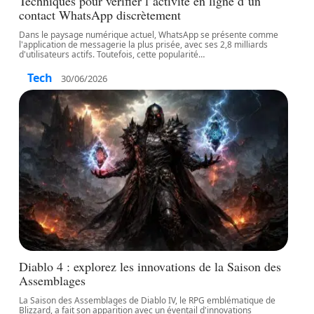
Techniques pour vérifier l’activité en ligne d’un
contact WhatsApp discrètement
Dans le paysage numérique actuel, WhatsApp se présente comme
l'application de messagerie la plus prisée, avec ses 2,8 milliards
d'utilisateurs actifs. Toutefois, cette popularité
…
Tech
30/06/2026
Diablo 4 : explorez les innovations de la Saison des
Assemblages
La Saison des Assemblages de Diablo IV, le RPG emblématique de
Blizzard, a fait son apparition avec un éventail d'innovations