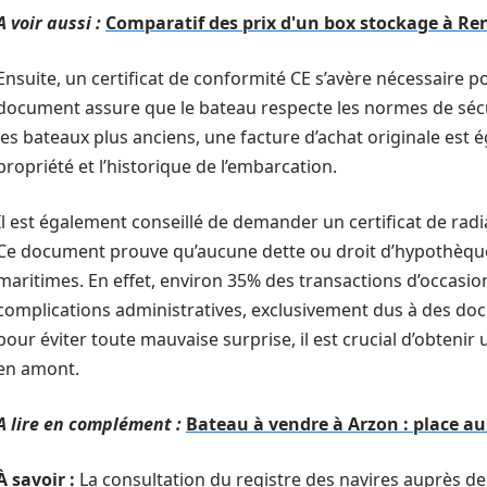
A voir aussi :
Comparatif des prix d'un box stockage à Re
Ensuite, un certificat de conformité CE s’avère nécessaire p
document assure que le bateau respecte les normes de sécu
les bateaux plus anciens, une facture d’achat originale est
propriété et l’historique de l’embarcation.
Il est également conseillé de demander un certificat de radia
Ce document prouve qu’aucune dette ou droit d’hypothèque
maritimes. En effet, environ 35% des transactions d’occasio
complications administratives, exclusivement dus à des do
pour éviter toute mauvaise surprise, il est crucial d’obteni
en amont.
A lire en complément :
Bateau à vendre à Arzon : place au 
À savoir :
La consultation du registre des navires auprès d