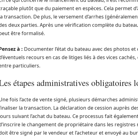
En ce qui concerne le financement du bateau, il est recom
traçable plutôt que du paiement en espèces. Cela permet d’a
la transaction. De plus, le versement d’arrhes (généraleme
des deux parties. Après une vérification complète du bateau, 
peut être formalisé.
Pensez à :
Documenter l’état du bateau avec des photos et de
d’éventuels recours en cas de litiges liés à des vices caché
entre particuliers.
Les étapes administratives obligatoires l
Une fois l’acte de vente signé, plusieurs démarches administ
finaliser la transaction. La déclaration de cession auprès d
jours suivant l’achat du bateau. Ce processus fait également
d’inscrire le changement de propriétaire dans les registres
doit être signé par le vendeur et l’acheteur et envoyé au 