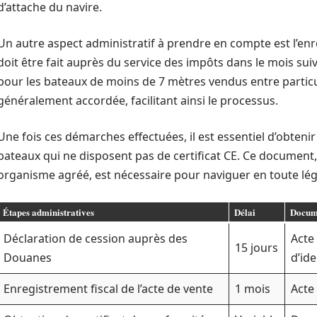
d’attache du navire.
Un autre aspect administratif à prendre en compte est l’enre
doit être fait auprès du service des impôts dans le mois suiv
pour les bateaux de moins de 7 mètres vendus entre particul
généralement accordée, facilitant ainsi le processus.
Une fois ces démarches effectuées, il est essentiel d’obtenir
bateaux qui ne disposent pas de certificat CE. Ce document
organisme agréé, est nécessaire pour naviguer en toute léga
Étapes administratives
Délai
Docume
Déclaration de cession auprès des
Acte 
15 jours
Douanes
d’ide
Enregistrement fiscal de l’acte de vente
1 mois
Acte