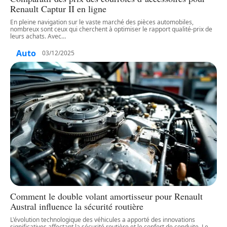
Renault Captur II en ligne
En pleine navigation sur le vaste marché des pièces automobiles,
nombreux sont ceux qui cherchent à optimiser le rapport qualité-prix de
leurs achats. Avec
…
Auto
03/12/2025
Comment le double volant amortisseur pour Renault
Austral influence la sécurité routière
L'évolution technologique des véhicules a apporté des innovations
significatives affectant la sécurité routière et le confort de conduite. Le