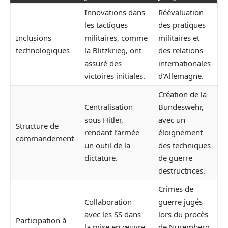
Innovations dans
Réévaluation
les tactiques
des pratiques
Inclusions
militaires, comme
militaires et
technologiques
la Blitzkrieg, ont
des relations
assuré des
internationales
victoires initiales.
d’Allemagne.
Création de la
Centralisation
Bundeswehr,
sous Hitler,
avec un
Structure de
rendant l’armée
éloignement
commandement
un outil de la
des techniques
dictature.
de guerre
destructrices.
Crimes de
Collaboration
guerre jugés
avec les SS dans
lors du procès
Participation à
la mise en œuvre
de Nuremberg,