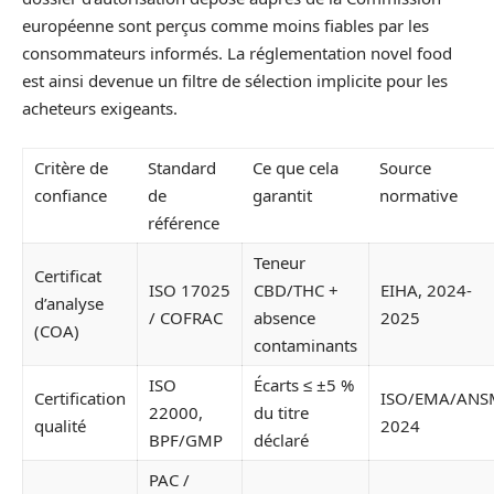
européenne sont perçus comme moins fiables par les
consommateurs informés. La réglementation novel food
est ainsi devenue un filtre de sélection implicite pour les
acheteurs exigeants.
Critère de
Standard
Ce que cela
Source
confiance
de
garantit
normative
référence
Teneur
Certificat
ISO 17025
CBD/THC +
EIHA, 2024-
d’analyse
/ COFRAC
absence
2025
(COA)
contaminants
ISO
Écarts ≤ ±5 %
Certification
ISO/EMA/ANS
22000,
du titre
qualité
2024
BPF/GMP
déclaré
PAC /