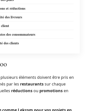
ons et réductions
lité des livreurs
client
entes des consommateurs
té des clients
roo
, plusieurs éléments doivent être pris en
hés par les
restaurants
sur chaque
tuelles
réductions
ou
promotions
en
te comme Lekrom pour vos projets en