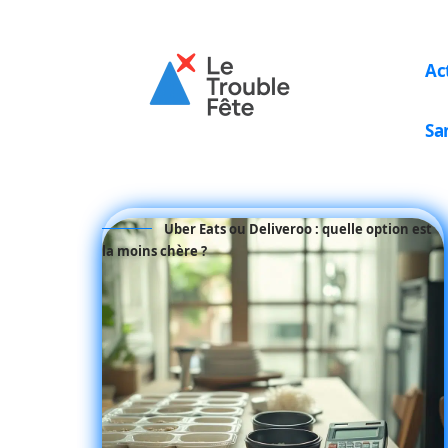
Ac
Sa
Uber Eats ou Deliveroo : quelle option est
la moins chère ?