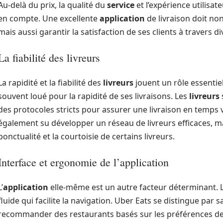
Au-delà du prix, la qualité du
service
et l’expérience utilisa
en compte. Une excellente
application
de livraison doit non
mais aussi garantir la satisfaction de ses clients à travers d
La fiabilité des livreurs
La rapidité et la fiabilité des
livreurs
jouent un rôle essentiel
souvent loué pour la rapidité de ses livraisons. Les
livreurs
des protocoles stricts pour assurer une livraison en temps v
également su développer un réseau de livreurs efficaces, mai
ponctualité et la courtoisie de certains livreurs.
Interface et ergonomie de l’application
L’
application
elle-même est un autre facteur déterminant. L
fluide qui facilite la navigation. Uber Eats se distingue par sa
recommander des restaurants basés sur les préférences des 