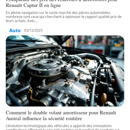
Renault Captur II en ligne
En pleine navigation sur le vaste marché des pièces automobiles,
nombreux sont ceux qui cherchent à optimiser le rapport qualité-prix de
leurs achats. Avec
…
Auto
03/12/2025
Comment le double volant amortisseur pour Renault
Austral influence la sécurité routière
L'évolution technologique des véhicules a apporté des innovations
significatives affectant la sécurité routière et le confort de conduite. Le