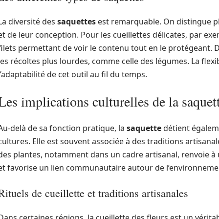
La diversité des
saquettes
est remarquable. On distingue pl
et de leur conception. Pour les cueillettes délicates, par e
filets permettant de voir le contenu tout en le protégeant. 
les récoltes plus lourdes, comme celle des légumes. La flexibi
l’adaptabilité de cet outil au fil du temps.
Les implications culturelles de la saquet
Au-delà de sa fonction pratique, la
saquette
détient égaleme
cultures. Elle est souvent associée à des traditions artisanale
des plantes, notamment dans un cadre artisanal, renvoie à
et favorise un lien communautaire autour de l’environneme
Rituels de cueillette et traditions artisanales
Dans certaines régions, la cueillette des fleurs est un véritabl