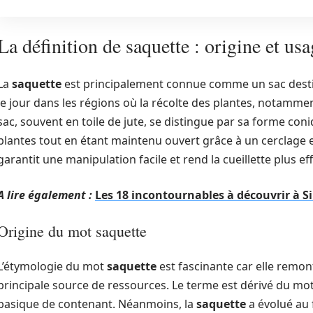
La définition de saquette : origine et usa
La
saquette
est principalement connue comme un sac destiné 
le jour dans les régions où la récolte des plantes, notamment
sac, souvent en toile de jute, se distingue par sa forme co
plantes tout en étant maintenu ouvert grâce à un cerclage 
garantit une manipulation facile et rend la cueillette plus eff
A lire également :
Les 18 incontournables à découvrir à 
Origine du mot saquette
L’étymologie du mot
saquette
est fascinante car elle remont
principale source de ressources. Le terme est dérivé du mo
basique de contenant. Néanmoins, la
saquette
a évolué au f