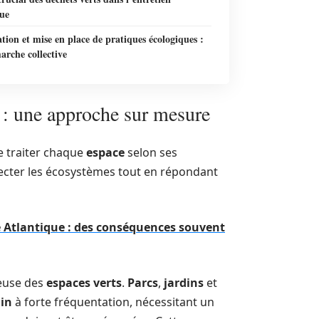
que
ation et mise en place de pratiques écologiques :
arche collective
s : une approche sur mesure
e traiter chaque
espace
selon ses
pecter les écosystèmes tout en répondant
e Atlantique : des conséquences souvent
euse des
espaces verts
.
Parcs
,
jardins
et
ain
à forte fréquentation, nécessitant un