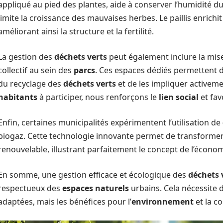
appliqué au pied des plantes, aide à conserver l’humidité du
limite la croissance des mauvaises herbes. Le paillis enrichi
améliorant ainsi la structure et la fertilité.
La gestion des
déchets verts
peut également inclure la mis
collectif au sein des
parcs
. Ces espaces dédiés permettent de
du recyclage des
déchets verts
et de les impliquer activem
habitants
à participer, nous renforçons le
lien social
et fav
Enfin, certaines municipalités expérimentent l’utilisation de
biogaz. Cette technologie innovante permet de transformer
renouvelable, illustrant parfaitement le concept de l’économi
En somme, une gestion efficace et écologique des
déchets 
respectueux des
espaces naturels
urbains. Cela nécessite 
adaptées, mais les bénéfices pour l’
environnement
et la c