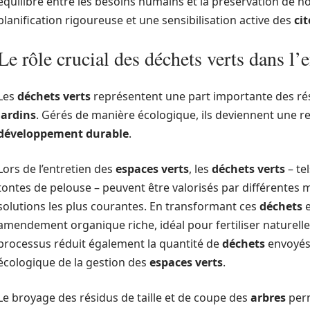
équilibre entre les besoins humains et la préservation de n
planification rigoureuse et une sensibilisation active des
ci
Le rôle crucial des déchets verts dans l’
Les
déchets verts
représentent une part importante des rési
jardins
. Gérés de manière écologique, ils deviennent une r
développement durable
.
Lors de l’entretien des
espaces verts
, les
déchets verts
– tel
tontes de pelouse – peuvent être valorisés par différentes
solutions les plus courantes. En transformant ces
déchets
e
amendement organique riche, idéal pour fertiliser naturell
processus réduit également la quantité de
déchets
envoyés 
écologique de la gestion des
espaces verts
.
Le broyage des résidus de taille et de coupe des
arbres
perm