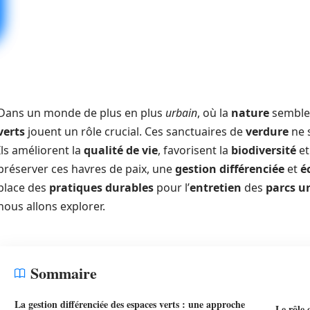
Dans un monde de plus en plus
urbain
, où la
nature
semble 
verts
jouent un rôle crucial. Ces sanctuaires de
verdure
ne 
Ils améliorent la
qualité de vie
, favorisent la
biodiversité
et
préserver ces havres de paix, une
gestion différenciée
et
é
place des
pratiques durables
pour l’
entretien
des
parcs u
nous allons explorer.
Sommaire
La gestion différenciée des espaces verts : une approche
Le rôle 