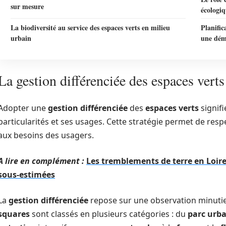
sur mesure
écologi
La biodiversité au service des espaces verts en milieu
Planific
urbain
une dém
La gestion différenciée des espaces vert
Adopter une
gestion différenciée
des
espaces verts
signifi
particularités et ses usages. Cette stratégie permet de res
aux besoins des usagers.
A lire en complément :
Les tremblements de terre en Loir
sous-estimées
La
gestion différenciée
repose sur une observation minuti
squares
sont classés en plusieurs catégories : du
parc urb