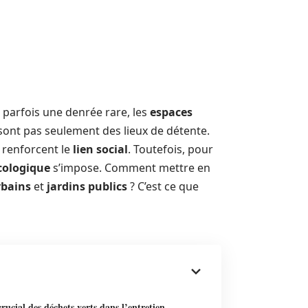
parfois une denrée rare, les
espaces
sont pas seulement des lieux de détente.
 renforcent le
lien social
. Toutefois, pour
cologique
s’impose. Comment mettre en
rbains
et
jardins publics
? C’est ce que
crucial des déchets verts dans l’entretien