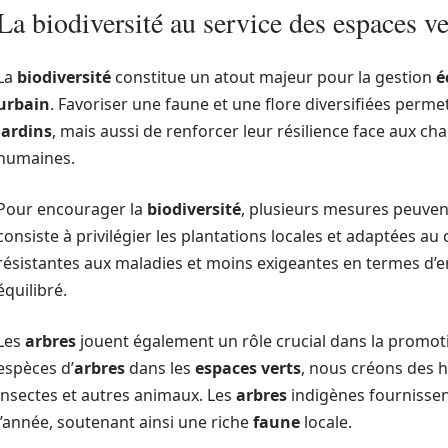
La biodiversité au service des espaces ve
La
biodiversité
constitue un atout majeur pour la gestion
é
urbain
. Favoriser une faune et une flore diversifiées perm
jardins
, mais aussi de renforcer leur résilience face aux c
humaines.
Pour encourager la
biodiversité
, plusieurs mesures peuven
consiste à privilégier les plantations locales et adaptées au
résistantes aux maladies et moins exigeantes en termes d’e
équilibré.
Les
arbres
jouent également un rôle crucial dans la promot
espèces d’
arbres
dans les
espaces verts
, nous créons des h
insectes et autres animaux. Les
arbres
indigènes fournissent
l’année, soutenant ainsi une riche
faune
locale.