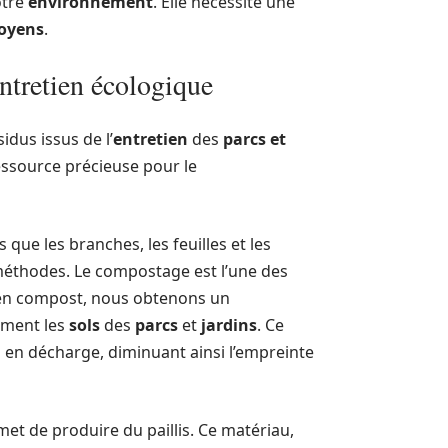
otre
environnement
. Elle nécessite une
toyens
.
entretien écologique
dus issus de l’
entretien
des
parcs et
essource précieuse pour le
s que les branches, les feuilles et les
 méthodes. Le compostage est l’une des
n compost, nous obtenons un
ement les
sols
des
parcs
et
jardins
. Ce
en décharge, diminuant ainsi l’empreinte
et de produire du paillis. Ce matériau,