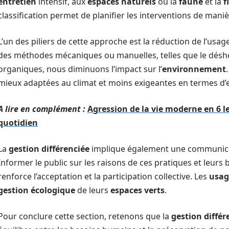
entretien
intensif, aux
espaces naturels
où la
faune
et la
f
classification permet de planifier les interventions de mani
L’un des piliers de cette approche est la réduction de l’usa
des méthodes mécaniques ou manuelles, telles que le désher
organiques, nous diminuons l’impact sur l’
environnement
mieux adaptées au climat et moins exigeantes en termes d’e
A lire en complément :
Agression de la vie moderne en 6 l
quotidien
La
gestion différenciée
implique également une communicat
Informer le public sur les raisons de ces pratiques et leurs 
renforce l’acceptation et la participation collective. Les
usag
gestion écologique
de leurs
espaces verts
.
Pour conclure cette section, retenons que la
gestion différ