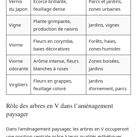
Vernis
Écorce brillante,
Parcs et jardins,
du Japon
feuillage dense
zones urbaines
Plante grimpante,
Vigne
Jardins, vignes
production de raisins
Fleurs en corymbe,
Forêts, haies,
Viorne
baies décoratives
zones humides
Viorne
Arôme intense, fleurs
Zones boisées,
odorante
blanches à roses
jardins
Fleurs en grappes,
Jardins
Virgiliers
feuillage coloré
d’ornement, parcs
Rôle des arbres en V dans l’aménagement
paysager
Dans l’aménagement paysager, les arbres en V occuperont
une position centrale grâce à leurs qualités esthétiques.