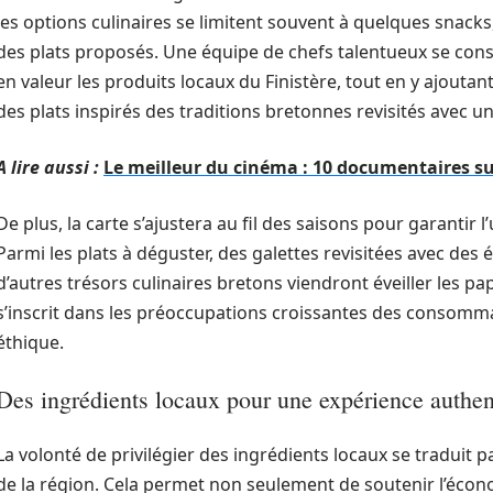
les options culinaires se limitent souvent à quelques snacks
des plats proposés. Une équipe de chefs talentueux se cons
en valeur les produits locaux du Finistère, tout en y ajouta
des plats inspirés des traditions bretonnes revisités avec une
A lire aussi :
Le meilleur du cinéma : 10 documentaires su
De plus, la carte s’ajustera au fil des saisons pour garantir l’
Parmi les plats à déguster, des galettes revisitées avec des 
d’autres trésors culinaires bretons viendront éveiller les pa
s’inscrit dans les préoccupations croissantes des consomma
éthique.
Des ingrédients locaux pour une expérience authen
La volonté de privilégier des ingrédients locaux se traduit
de la région. Cela permet non seulement de soutenir l’écono