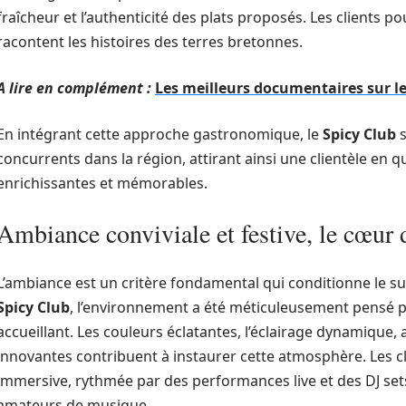
fraîcheur et l’authenticité des plats proposés. Les clients 
racontent les histoires des terres bretonnes.
A lire en complément :
Les meilleurs documentaires sur l
En intégrant cette approche gastronomique, le
Spicy Club
s
concurrents dans la région, attirant ainsi une clientèle en q
enrichissantes et mémorables.
Ambiance conviviale et festive, le cœur
L’ambiance est un critère fondamental qui conditionne le s
Spicy Club
, l’environnement a été méticuleusement pensé p
accueillant. Les couleurs éclatantes, l’éclairage dynamique, 
innovantes contribuent à instaurer cette atmosphère. Les cl
immersive, rythmée par des performances live et des DJ sets
amateurs de musique.