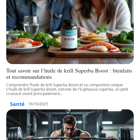
Tout savoir sur l’huile de krill Superba Boost : bienfaits
et recommandations
Comprendre l’huile de krill Superba Boost et sa composition unique
L'huile de krill Superba Boost, extraite de l'Euphausia superba, un petit
crustacé vivant principalement
…
Santé
16/10/2025