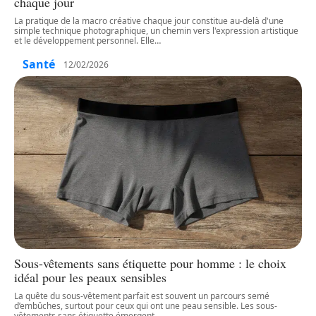
chaque jour
La pratique de la macro créative chaque jour constitue au-delà d'une
simple technique photographique, un chemin vers l'expression artistique
et le développement personnel. Elle
…
Santé
12/02/2026
Sous-vêtements sans étiquette pour homme : le choix
idéal pour les peaux sensibles
La quête du sous-vêtement parfait est souvent un parcours semé
d’embûches, surtout pour ceux qui ont une peau sensible. Les sous-
vêtements sans étiquette émergent
…