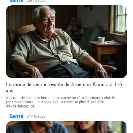
Santé
26/11/2025
Le mode de vie incroyable de Jiroemon Kimura à 116
ans
Au cœur de l'histoire humaine se cache un récit fascinant, celui de
Jiroemon Kimura, un Japonais qui a traversé plus d'un siècle
d'expériences, de
…
Santé
31/10/2025