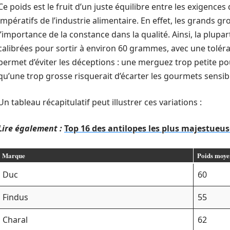
Ce poids est le fruit d’un juste équilibre entre les exigence
impératifs de l’industrie alimentaire. En effet, les grands g
l’importance de la constance dans la qualité. Ainsi, la plup
calibrées pour sortir à environ 60 grammes, avec une toléra
permet d’éviter les déceptions : une merguez trop petite pour
qu’une trop grosse risquerait d’écarter les gourmets sensib
Un tableau récapitulatif peut illustrer ces variations :
Lire également :
Top 16 des antilopes les plus majestueus
Marque
Poids moye
Duc
60
Findus
55
Charal
62