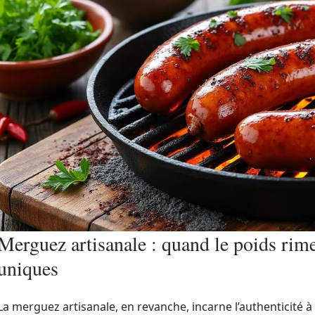
Merguez artisanale : quand le poids rime
uniques
La merguez artisanale, en revanche, incarne l’authenticité 