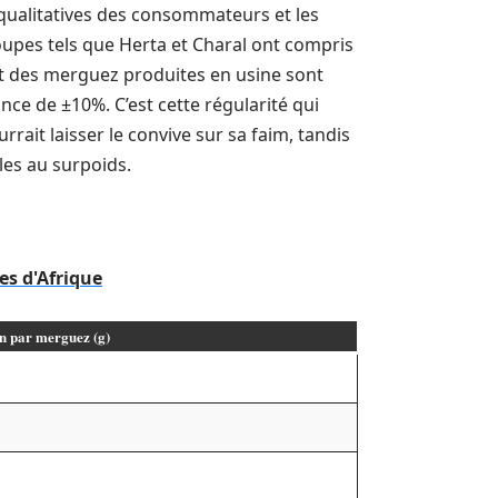
s qualitatives des consommateurs et les
roupes tels que Herta et Charal ont compris
art des merguez produites en usine sont
nce de ±10%. C’est cette régularité qui
rait laisser le convive sur sa faim, tandis
les au surpoids.
es d'Afrique
n par merguez (g)