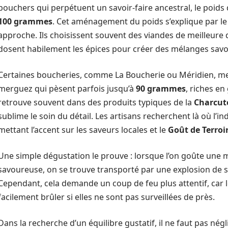
bouchers qui perpétuent un savoir-faire ancestral, le poids
100 grammes
. Cet aménagement du poids s’explique par le 
approche. Ils choisissent souvent des viandes de meilleure q
dosent habilement les épices pour créer des mélanges savou
Certaines boucheries, comme La Boucherie ou Méridien, met
merguez qui pèsent parfois jusqu’à
90 grammes
, riches en
retrouve souvent dans des produits typiques de la
Charcute
sublime le soin du détail. Les artisans recherchent là où l’i
mettant l’accent sur les saveurs locales et le
Goût de Terroi
Une simple dégustation le prouve : lorsque l’on goûte une m
savoureuse, on se trouve transporté par une explosion de s
Cependant, cela demande un coup de feu plus attentif, car
facilement brûler si elles ne sont pas surveillées de près.
Dans la recherche d’un équilibre gustatif, il ne faut pas négl