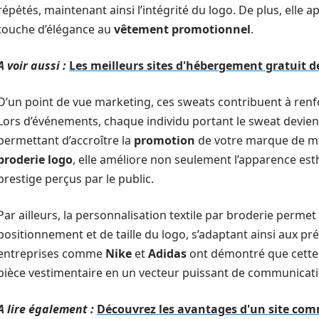
répétés, maintenant ainsi l’intégrité du logo. De plus, elle 
touche d’élégance au
vêtement promotionnel
.
A voir aussi :
Les meilleurs sites d'hébergement gratuit de
D’un point de vue marketing, ces sweats contribuent à renfo
Lors d’événements, chaque individu portant le sweat devi
permettant d’accroître la
promotion
de votre marque de man
broderie logo
, elle améliore non seulement l’apparence esth
prestige perçus par le public.
Par ailleurs, la personnalisation textile par broderie permet
positionnement et de taille du logo, s’adaptant ainsi aux pr
entreprises comme
Nike
et
Adidas
ont démontré que cette 
pièce vestimentaire en un vecteur puissant de communicati
A lire également :
Découvrez les avantages d'un site com