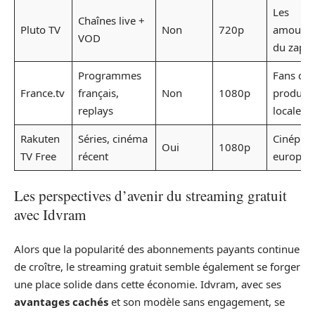
Les
Chaînes live +
Pluto TV
Non
720p
amoure
VOD
du zapp
Programmes
Fans de
France.tv
français,
Non
1080p
producti
replays
locales
Rakuten
Séries, cinéma
Cinéphil
Oui
1080p
TV Free
récent
europée
Les perspectives d’avenir du streaming gratuit
avec Idvram
Alors que la popularité des abonnements payants continue
de croître, le streaming gratuit semble également se forger
une place solide dans cette économie. Idvram, avec ses
avantages cachés
et son modèle sans engagement, se