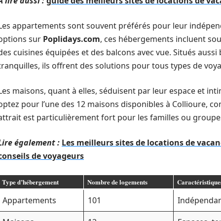
A lire aussi :
guide des meilleurs sites de locations de vac
Les appartements sont souvent préférés pour leur indépen
options sur
Poplidays.com
, ces hébergements incluent s
des cuisines équipées et des balcons avec vue. Situés aussi
tranquilles, ils offrent des solutions pour tous types de voy
Les maisons, quant à elles, séduisent par leur espace et in
optez pour l’une des 12 maisons disponibles à Collioure, co
attrait est particulièrement fort pour les familles ou group
Lire également :
Les meilleurs sites de locations de vacan
conseils de voyageurs
Type d’hébergement
Nombre de logements
Caractéristique
Appartements
101
Indépendanc