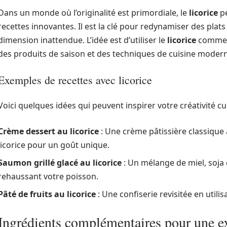
Dans un monde où l’originalité est primordiale, le
licorice
pe
recettes innovantes. Il est la clé pour redynamiser des plats
dimension inattendue. L’idée est d’utiliser le
licorice
comme u
des produits de saison et des techniques de cuisine moder
Exemples de recettes avec licorice
Voici quelques idées qui peuvent inspirer votre créativité cul
Crème dessert au licorice
: Une crème pâtissière classique 
licorice pour un goût unique.
Saumon grillé glacé au licorice
: Un mélange de miel, soja
rehaussant votre poisson.
Pâté de fruits au licorice
: Une confiserie revisitée en utili
Ingrédients complémentaires pour une ex