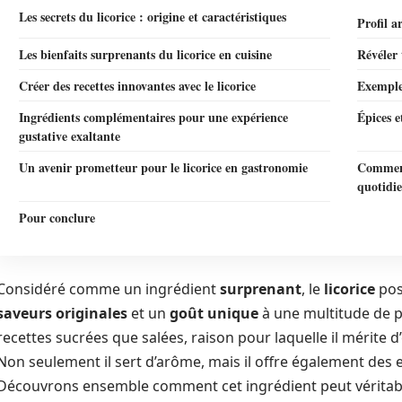
Les secrets du licorice : origine et caractéristiques
Profil a
Les bienfaits surprenants du licorice en cuisine
Révéler 
Créer des recettes innovantes avec le licorice
Exemples
Ingrédients complémentaires pour une expérience
Épices e
gustative exaltante
Un avenir prometteur pour le licorice en gastronomie
Comment 
quotidi
Pour conclure
Considéré comme un ingrédient
surprenant
, le
licorice
pos
saveurs originales
et un
goût unique
à une multitude de pl
recettes sucrées que salées, raison pour laquelle il mérite d
Non seulement il sert d’arôme, mais il offre également des e
Découvrons ensemble comment cet ingrédient peut véritabl