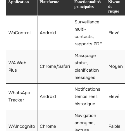
Application
Plateforme
Fonctionnalités
Niveau
principales
de
risque
Surveillance
multi-
WaControl
Android
Élevé
contacts,
rapports PDF
Masquage
WA Web
statut,
Chrome/Safari
Moyen
Plus
planification
messages
Notifications
WhatsApp
Android
temps réel,
Élevé
Tracker
historique
Navigation
anonyme,
WAIncognito
Chrome
Faible
lecture