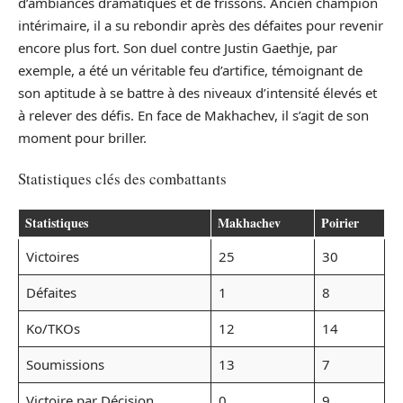
d’ambiances dramatiques et de frissons. Ancien champion
intérimaire, il a su rebondir après des défaites pour revenir
encore plus fort. Son duel contre Justin Gaethje, par
exemple, a été un véritable feu d’artifice, témoignant de
son aptitude à se battre à des niveaux d’intensité élevés et
à relever des défis. En face de Makhachev, il s’agit de son
moment pour briller.
Statistiques clés des combattants
Statistiques
Makhachev
Poirier
Victoires
25
30
Défaites
1
8
Ko/TKOs
12
14
Soumissions
13
7
Victoire par Décision
0
9