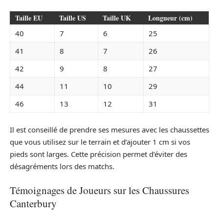
Taille EU
Taille US
Taille UK
Longueur (cm)
40
7
6
25
41
8
7
26
42
9
8
27
44
11
10
29
46
13
12
31
Il est conseillé de prendre ses mesures avec les chaussettes
que vous utilisez sur le terrain et d’ajouter 1 cm si vos
pieds sont larges. Cette précision permet d’éviter des
désagréments lors des matchs.
Témoignages de Joueurs sur les Chaussures
Canterbury