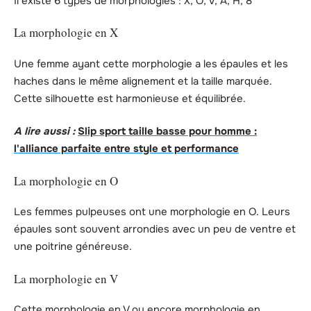
Il existe 6 types de morphologies : X, O, V, A, H, 8
La morphologie en X
Une femme ayant cette morphologie a les épaules et les
haches dans le même alignement et la taille marquée.
Cette silhouette est harmonieuse et équilibrée.
A lire aussi :
Slip sport taille basse pour homme :
l'alliance parfaite entre style et performance
La morphologie en O
Les femmes pulpeuses ont une morphologie en O. Leurs
épaules sont souvent arrondies avec un peu de ventre et
une poitrine généreuse.
La morphologie en V
Cette morphologie en V ou encore morphologie en