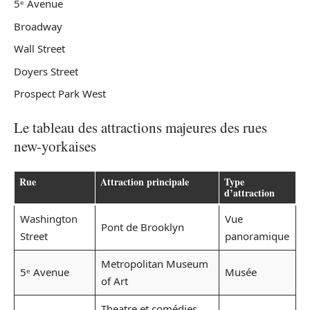
5ᵉ Avenue
Broadway
Wall Street
Doyers Street
Prospect Park West
Le tableau des attractions majeures des rues
new-yorkaises
Rue
Attraction principale
Type
d’attraction
Washington
Vue
Pont de Brooklyn
Street
panoramique
Metropolitan Museum
5ᵉ Avenue
Musée
of Art
Theatre et comédies