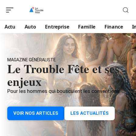
Actu
Auto
Entreprise
Famille
Finance
I
MAGAZINE GÉNÉRALISTE
Le Trouble Fête et ses
enjeux
Pour les hommes qui bousculent les conventions
VOIR NOS ARTICLES
LES ACTUALITÉS