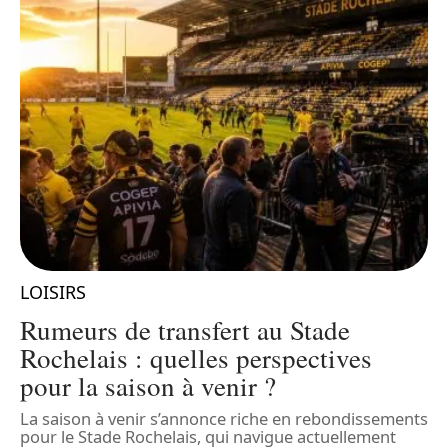
LOISIRS
L
n
Rumeurs de transfert au Stade
Rochelais : quelles perspectives
pour la saison à venir ?
ux
La saison à venir s’annonce riche en rebondissements
L
pour le Stade Rochelais, qui navigue actuellement
é