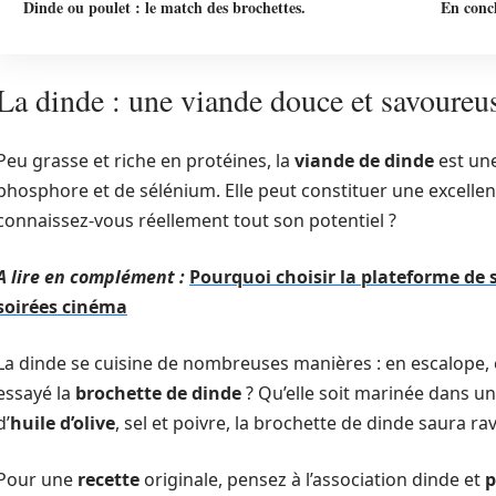
Dinde ou poulet : le match des brochettes.
En concl
La dinde : une viande douce et savoureu
Peu grasse et riche en protéines, la
viande de dinde
est une
phosphore et de sélénium. Elle peut constituer une excelle
connaissez-vous réellement tout son potentiel ?
A lire en complément :
Pourquoi choisir la plateforme de
soirées cinéma
La dinde se cuisine de nombreuses manières : en escalope, e
essayé la
brochette de dinde
? Qu’elle soit marinée dans u
d’
huile d’olive
, sel et poivre, la brochette de dinde saura rav
Pour une
recette
originale, pensez à l’association dinde et
p