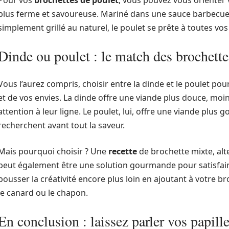
Pour vos
brochettes de poulet
, vous pouvez vous orienter 
plus ferme et savoureuse. Mariné dans une sauce barbecue 
simplement grillé au naturel, le poulet se prête à toutes vos
Dinde ou poulet : le match des brochette
Vous l’aurez compris, choisir entre la dinde et le poulet p
et de vos envies. La dinde offre une viande plus douce, moin
attention à leur ligne. Le poulet, lui, offre une viande plus 
recherchent avant tout la saveur.
Mais pourquoi choisir ? Une
recette
de brochette mixte, alt
peut également être une solution gourmande pour satisfai
pousser la créativité encore plus loin en ajoutant à votre b
le canard ou le chapon.
En conclusion : laissez parler vos papille