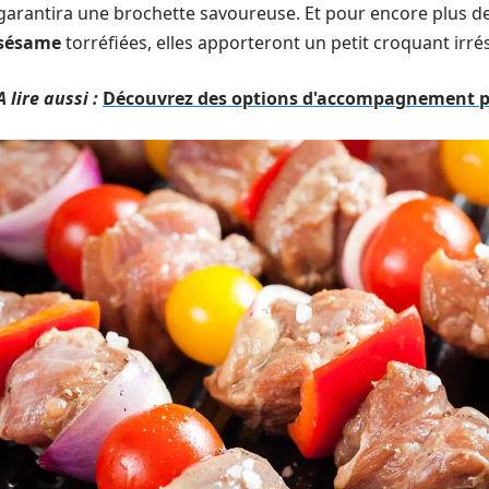
garantira une brochette savoureuse. Et pour encore plus de 
sésame
torréfiées, elles apporteront un petit croquant irrés
A lire aussi :
Découvrez des options d'accompagnement po