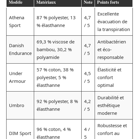
Modèle
Matériaux
Note
Points forts
Excellente
Athena
87 % polyester, 13
4,7
évacuation de
Sport
% élasthanne
/ 5
la transpiration
69,3 % viscose de
Antibactérien
Danish
4,7
bambou, 30,2 %
et éco-
Endurance
/ 5
polyamide
responsable
57 % coton, 38 %
Élasticité et
Under
4,5
polyester, 5 %
confort
Armour
/ 5
élasthanne
optimal
Durabilité et
92 % polyester, 8 %
4,2
Umbro
esthétique
élasthanne
/ 5
moderne
Robustesse et
96 % coton, 4 %
4 /
DIM Sport
confort au
élasthanne
5