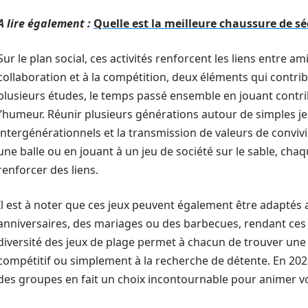
A lire également :
Quelle est la meilleure chaussure de sé
Sur le plan social, ces activités renforcent les liens entre amis
collaboration et à la compétition, deux éléments qui contri
plusieurs études, le temps passé ensemble en jouant contrib
l’humeur. Réunir plusieurs générations autour de simples j
intergénérationnels et la transmission de valeurs de convivia
une balle ou en jouant à un jeu de société sur le sable, cha
renforcer des liens.
Il est à noter que ces jeux peuvent également être adapté
anniversaires, des mariages ou des barbecues, rendant ces
diversité des jeux de plage permet à chacun de trouver une act
compétitif ou simplement à la recherche de détente. En 2026
des groupes en fait un choix incontournable pour animer v