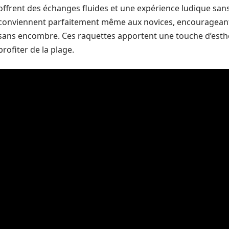
offrent des échanges fluides et une expérience ludique sans pr
conviennent parfaitement même aux novices, encourageant ai
sans encombre. Ces raquettes apportent une touche d’esth
profiter de la plage.