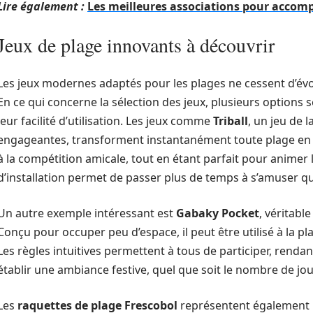
Lire également :
Les meilleures associations pour accom
Jeux de plage innovants à découvrir
Les jeux modernes adaptés pour les plages ne cessent d’évolu
En ce qui concerne la sélection des jeux, plusieurs options
leur facilité d’utilisation. Les jeux comme
Triball
, un jeu de 
engageantes, transforment instantanément toute plage en un t
à la compétition amicale, tout en étant parfait pour animer l
d’installation permet de passer plus de temps à s’amuser qu’
Un autre exemple intéressant est
Gabaky Pocket
, véritabl
Conçu pour occuper peu d’espace, il peut être utilisé à la pl
Les règles intuitives permettent à tous de participer, rendan
établir une ambiance festive, quel que soit le nombre de jo
Les
raquettes de plage Frescobol
représentent également un