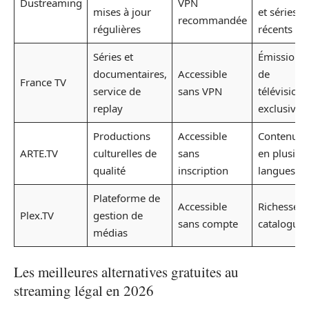
Dustreaming
VPN
mises à jour
et séries
recommandée
régulières
récents
Séries et
Émissions
documentaires,
Accessible
de
France TV
service de
sans VPN
télévision
replay
exclusives
Productions
Accessible
Contenus
ARTE.TV
culturelles de
sans
en plusieu
qualité
inscription
langues
Plateforme de
Accessible
Richesse d
Plex.TV
gestion de
sans compte
catalogues
médias
Les meilleures alternatives gratuites au
streaming légal en 2026