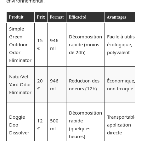
environnemental.
Produit
Prix
Format
Efficacité
Avantages
Simple
Green
Décomposition
Facile à utiliser,
15
946
Outdoor
rapide (moins
écologique,
€
ml
Odor
de 24h)
polyvalent
Eliminator
NaturVet
20
946
Réduction des
Économique,
Yard Odor
€
ml
odeurs (12h)
non toxique
Eliminator
Décomposition
Doggie
Transportable,
12
500
rapide
Doo
application
€
ml
(quelques
Dissolver
directe
heures)