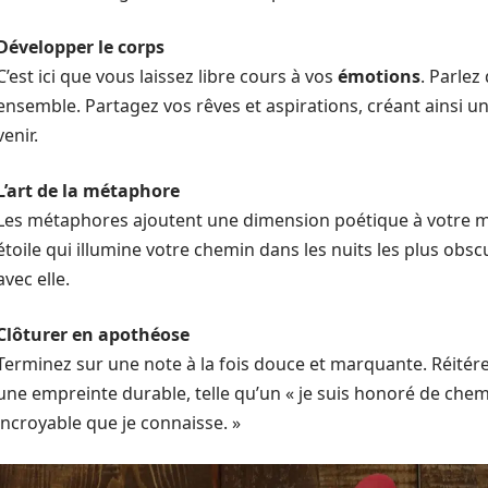
Développer le corps
C’est ici que vous laissez libre cours à vos
émotions
. Parlez
ensemble. Partagez vos rêves et aspirations, créant ainsi un
venir.
L’art de la métaphore
Les métaphores ajoutent une dimension poétique à votre
étoile qui illumine votre chemin dans les nuits les plus obs
avec elle.
Clôturer en apothéose
Terminez sur une note à la fois douce et marquante. Réitér
une empreinte durable, telle qu’un « je suis honoré de chem
incroyable que je connaisse. »