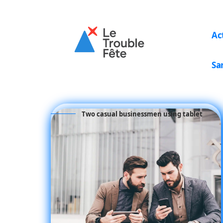
Ac
Sa
Two casual businessmen using tablet