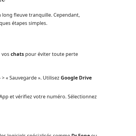
 long fleuve tranquille. Cependant,
ques étapes simples.
r vos
chats
pour éviter toute perte
 > « Sauvegarde ». Utilisez
Google Drive
App et vérifiez votre numéro. Sélectionnez
 des logiciels spécialisés comme
Dr.Fone
ou