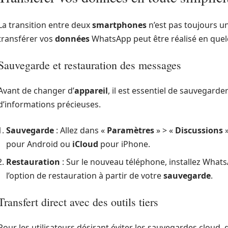
La transition entre deux
smartphones
n’est pas toujours un
transférer vos
données
WhatsApp peut être réalisé en quel
Sauvegarde et restauration des messages
Avant de changer d’
appareil
, il est essentiel de sauvegarde
d’informations précieuses.
Sauvegarde
: Allez dans «
Paramètres
» > «
Discussions
»
pour Android ou
iCloud
pour iPhone.
Restauration
: Sur le nouveau téléphone, installez Whats
l’option de restauration à partir de votre
sauvegarde
.
Transfert direct avec des outils tiers
Pour les utilisateurs désirant éviter les sauvegardes cloud,