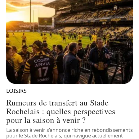
LOISIRS
L
n
Rumeurs de transfert au Stade
Rochelais : quelles perspectives
pour la saison à venir ?
ux
La saison à venir s’annonce riche en rebondissements
L
pour le Stade Rochelais, qui navigue actuellement
é