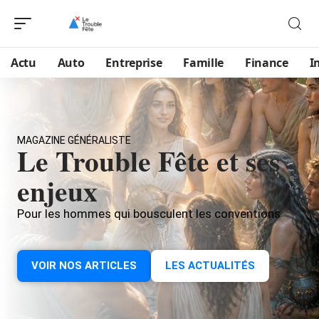
Actu
Auto
Entreprise
Famille
Finance
I
MAGAZINE GÉNÉRALISTE
Le Trouble Fête et ses
enjeux
Pour les hommes qui bousculent les conventions
VOIR NOS ARTICLES
LES ACTUALITÉS