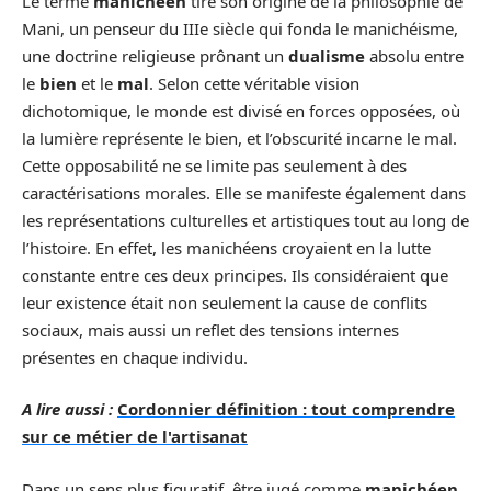
Le terme
manichéen
tire son origine de la philosophie de
Mani, un penseur du IIIe siècle qui fonda le manichéisme,
une doctrine religieuse prônant un
dualisme
absolu entre
le
bien
et le
mal
. Selon cette véritable vision
dichotomique, le monde est divisé en forces opposées, où
la lumière représente le bien, et l’obscurité incarne le mal.
Cette opposabilité ne se limite pas seulement à des
caractérisations morales. Elle se manifeste également dans
les représentations culturelles et artistiques tout au long de
l’histoire. En effet, les manichéens croyaient en la lutte
constante entre ces deux principes. Ils considéraient que
leur existence était non seulement la cause de conflits
sociaux, mais aussi un reflet des tensions internes
présentes en chaque individu.
A lire aussi :
Cordonnier définition : tout comprendre
sur ce métier de l'artisanat
Dans un sens plus figuratif, être jugé comme
manichéen