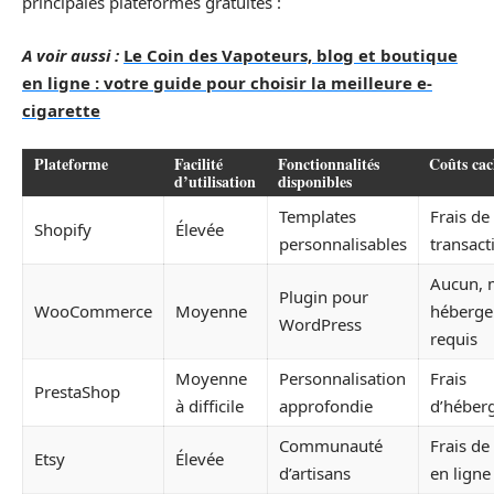
principales plateformes gratuites :
A voir aussi :
Le Coin des Vapoteurs, blog et boutique
en ligne : votre guide pour choisir la meilleure e-
cigarette
Plateforme
Facilité
Fonctionnalités
Coûts cac
d’utilisation
disponibles
Templates
Frais de
Shopify
Élevée
personnalisables
transact
Aucun, 
Plugin pour
WooCommerce
Moyenne
héberg
WordPress
requis
Moyenne
Personnalisation
Frais
PrestaShop
à difficile
approfondie
d’héber
Communauté
Frais de
Etsy
Élevée
d’artisans
en ligne