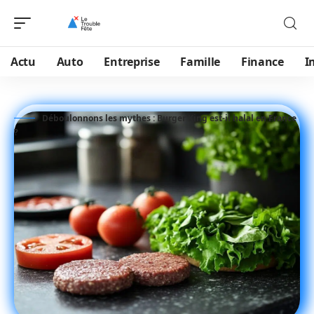
Actu
Auto
Entreprise
Famille
Finance
I
Déboulonnons les mythes : Burger King est-il halal en France
?