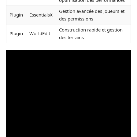
optimisation des performances
Gestion avancée des joueurs et
Plugin
EssentialsX
des permissions
Construction rapide et gestion
Plugin
WorldEdit
des terrains