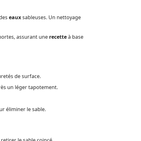
 des
eaux
sableuses. Un nettoyage
mortes, assurant une
recette
à base
uretés de surface.
rès un léger tapotement.
r éliminer le sable.
retirer le sable coincé.