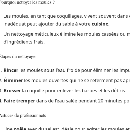
Pourquoi nettoyer les moules ?
Les moules, en tant que coquillages, vivent souvent dans
inadéquat peut ajouter du sable à votre
cuisine
.
Un nettoyage méticuleux élimine les moules cassées ou 
d’ingrédients frais.
Étapes du nettoyage
Rincer
les moules sous l’eau froide pour éliminer les imp
Éliminer
les moules ouvertes qui ne se referment pas ap
Brosser
la coquille pour enlever les barbes et les débris.
Faire tremper
dans de l’eau salée pendant 20 minutes pou
Astuces de professionnels
Une
poêle
avec du sel est idéale pour agiter les moules et 