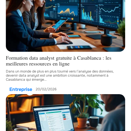
Formation data analyst gratuite à Casablanca : les
meilleures ressources en ligne
Dans un monde de plus en plus tourné vers l’analyse des données,
devenir data analyst est une ambition croissante, notamment à
Casablanca qui émerge
…
Entreprise
20/02/2026